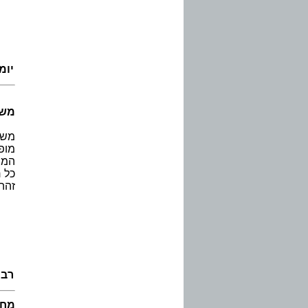
יומ
משח
משח
מופ
המשחק מ
כל 
זהה
רבי
מחב