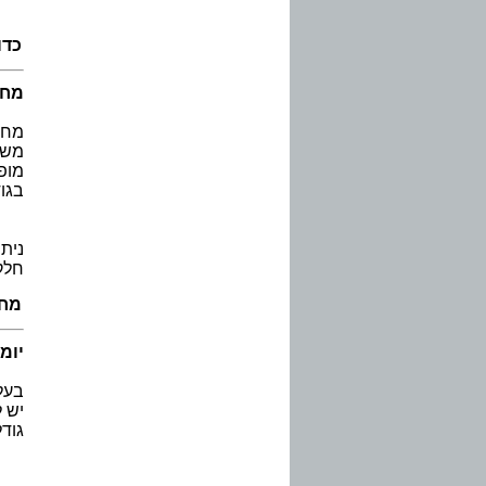
כדו
מחב
מחב
משפ
מופ
בגודל A4
נית
חלק
מחב
יומ
בעל
יש 
גודל