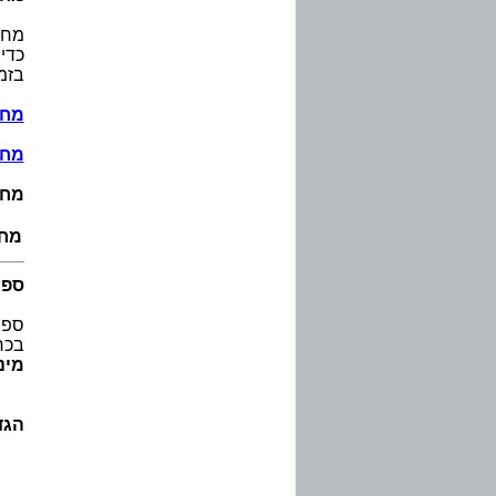
מחב
כדי
בזמ
מחברות A5 ס
מחברות A4 ס
מחברות 
מחבר
ספר
ספרונ
בכר
מינימום 
הגד