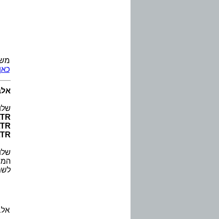
משח
כאן
אלב
שלו
LTR
LTR
LTR
שלו
המפ
לשמ
אלב