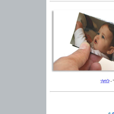
-
לחץ/י