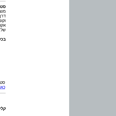
סט 
מוצ
דרך
וקו
של 
בכל ה
סט 
כאן
קלי