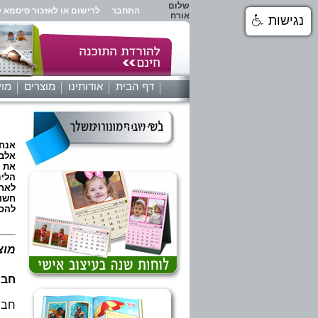
שלום
התחבר
לרישום או לאזכור סיסמא ל
אורח
נגישות
דף הבית
אודותינו
מוצרים
מוע
אנחנ
אלבו
את ה
הלינ
לאחר
חשוב
להסב
מוצ
חבי
חבי