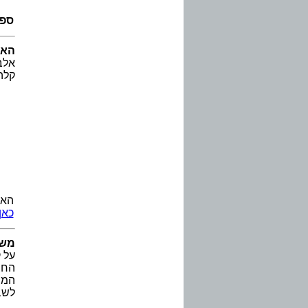
ספר
האל
אלב
קלה
האל
כאן
משח
על 
החב
לשבץ 24 תמו