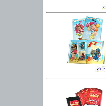
ה
לחץ/י