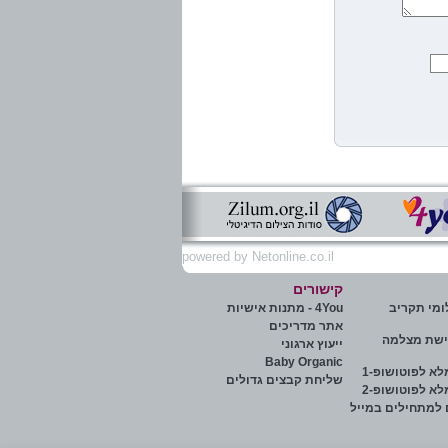
Netonline.co.il
powered by
קישורים
ומי תקריב
4You - מתנות אישיות
אתר מדריכים
ישת מצלמה
ייעוץ ארגוני
Baby Organic
א לפוטושופ-1
שליחת קבצים גדולים
א לפוטושופ-2
 למתחילים במייל