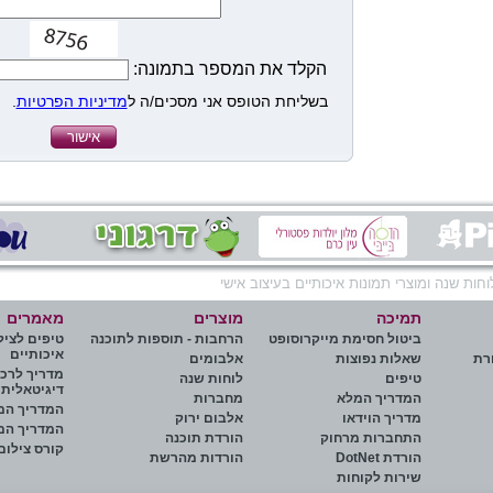
הקלד את המספר בתמונה:
בשליחת הטופס אני מסכים/ה ל
מדיניות הפרטיות
.
חות שנה ומוצרי תמונות איכותיים בעיצוב אישי
תמיכה
מוצרים
מאמרים
ביטול חסימת מייקרוסופט
הרחבות - תוספות לתוכנה
טיפים לציל
איכותיים
רת
שאלות נפוצות
אלבומים
מדריך לרכ
טיפים
לוחות שנה
דיגיטאלית
המדריך המלא
מחברות
המדריך המל
מדריך הוידאו
אלבום ירוק
המדריך המל
התחברות מרחוק
הורדת תוכנה
קורס צילום
הורדת DotNet
הורדות מהרשת
שירות לקוחות