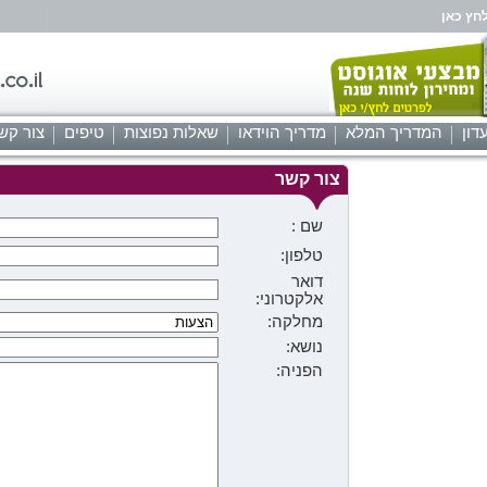
חץ כאן
דון
המדריך המלא
מדריך הוידאו
שאלות נפוצות
טיפים
צור קש
צור קשר
שם :
טלפון:
דואר
אלקטרוני:
מחלקה:
נושא:
הפניה: